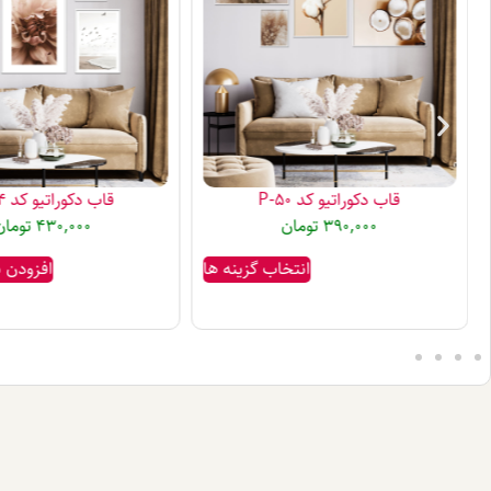
قاب دکوراتیو کد P-50
قاب دکوراتیو کد P-44
390,000
تومان
430,000
تومان
انتخاب گزینه ها
افزودن 