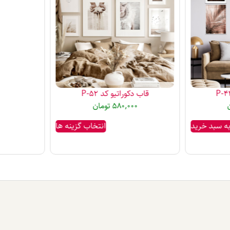
قاب دکوراتیو کد P-52
580,000
تومان
به سبد خرید
انتخاب گزینه ها