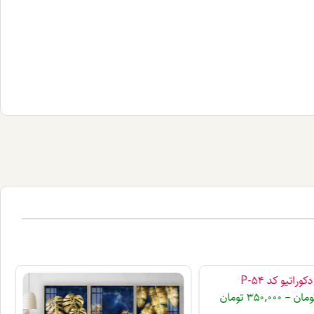
وراتیو کد P-54
ومان
–
350,000
تومان