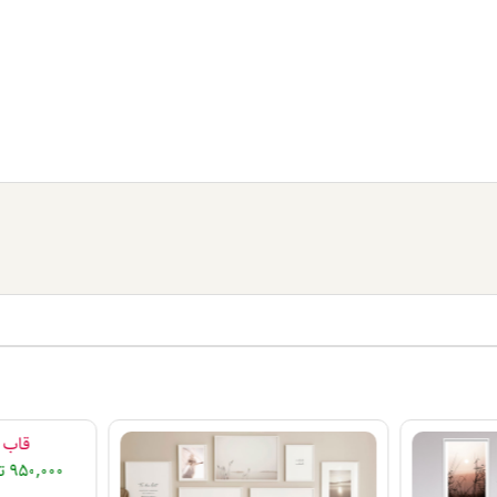
قاب دک
950,000
ت