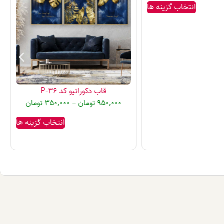
انتخاب گزینه ها
قاب دکوراتیو کد P-36
950,000
تومان
–
350,000
تومان
انتخاب گزینه ها