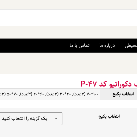
محیطی
درباره ما
تماس با ما
دکوراتیو کد P-47
انتخاب پکیج
100*70 (3عدد), 40*30 (3عدد), 60*40 (3عدد), 70*50 (3عدد)
انتخاب پکیج