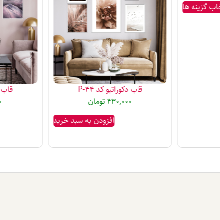
اب گزینه ها
قاب دکوراتیو کد P-44
قاب دک
430,000
تومان
0
افزودن به سبد خرید