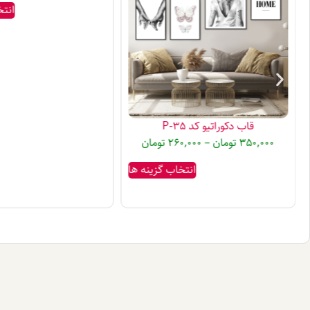
انتخ
قاب دکوراتیو کد P-35
350,000
تومان
–
260,000
تومان
انتخاب گزینه ها