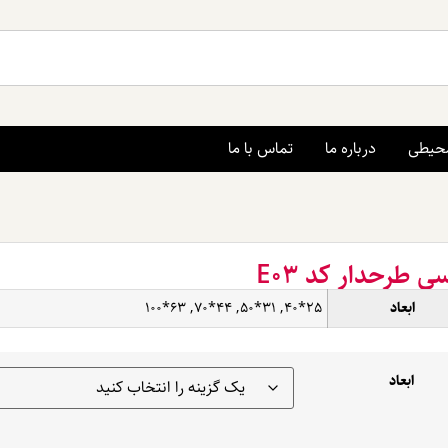
محیطی
درباره ما
تماس با ما
 طرحدار کد E03
ابعاد
25*40, 31*50, 44*70, 63*100
ابعاد