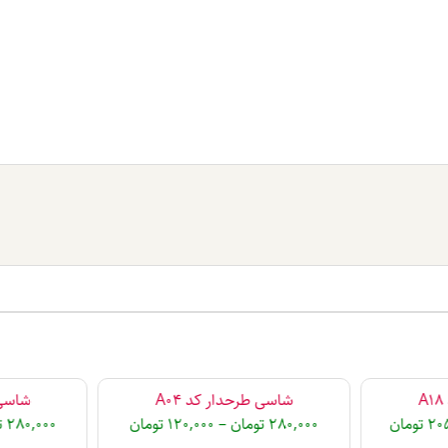
شاسی طرحدار کد A04
شاسی ط
20
تومان
280,000
تومان
–
120,000
تومان
280,000
ت