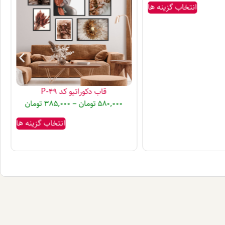
انتخاب گزینه ها
قاب دکوراتیو کد P-49
580,000
تومان
–
385,000
تومان
انتخاب گزینه ها