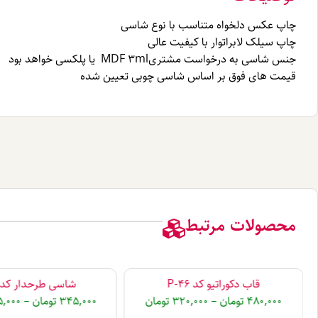
چاپ عکس دلخواه متناسب با نوع شاسی
چاپ سیلک لابراتوار با کیفیت عالی
جنس شاسی به درخواست مشتریMDF 3ml یا پلکسی خواهد بود
قیمت های فوق بر اساس شاسی چوبی تعیین شده
محصولات مرتبط
قاب دکوراتیو کد P-46
شاسی طرحدار کد A18
480,000
تومان
–
320,000
تومان
345,000
تومان
–
5,000