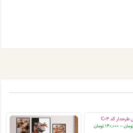
رحدار کد C03
ومان
–
140,000
تومان