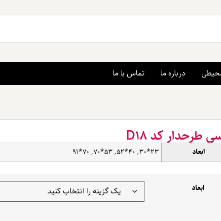
محیطی
درباره ما
تماس با ما
 طرحدار کد D18
ابعاد
23*30, 40*52, 53*70, 70*91
ابعاد