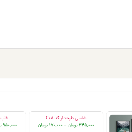
شاسی طرحدار کد C08
قاب دک
345,000
تومان
–
170,000
تومان
950,000
ت