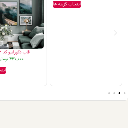
انتخاب گزینه ها
قاب دکوراتیو کد P-42
430,000
تومان
انتخ