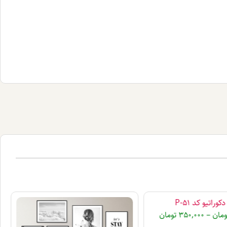
وراتیو کد P-51
ومان
–
350,000
تومان