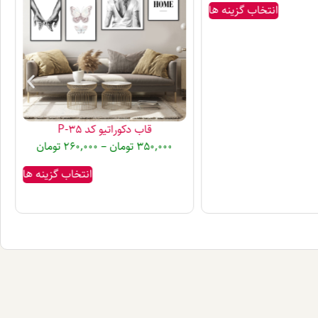
انتخاب گزینه ها
قاب دکوراتیو کد P-35
350,000
تومان
–
260,000
تومان
انتخاب گزینه ها