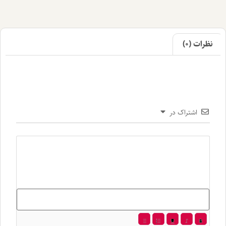
اک در