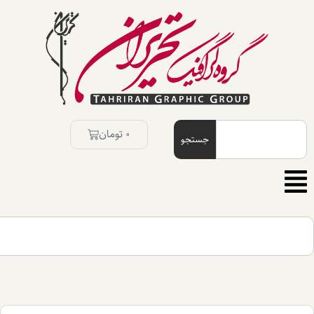
0
تومان
جستجو
جستجو