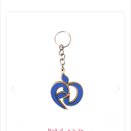
جاسوئیچی کد Js-06