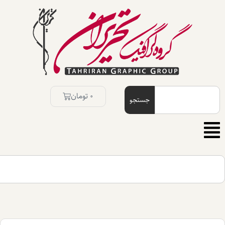
0
تومان
جستجو
جستجو