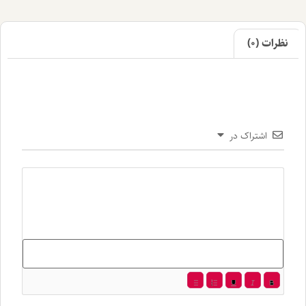
اک در