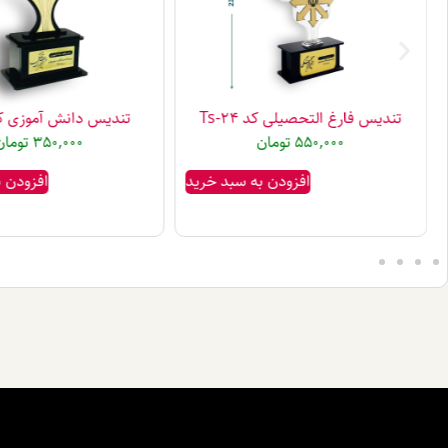
تندیس فارغ التحصیلی کد Ts-24
تندیس دانش آموزی کد -05
550,000
تومان
350,000
تومان
افزودن به سبد خرید
افزودن 