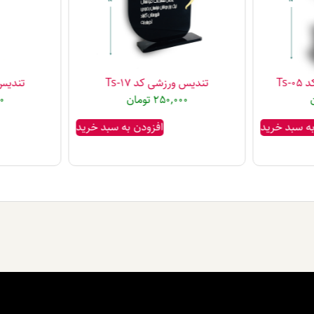
Ts
تندیس ورزشی کد Ts-17
تندیس پ
250,000
تومان
0
به سبد خرید
افزودن به سبد خرید