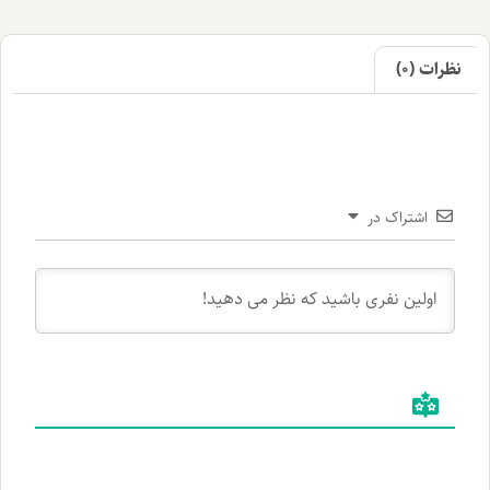
اک در