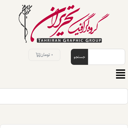
0
تومان
جستجو
جستجو