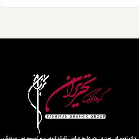
این متن بر روی دکمه ویرایش کلیک کنید. لورم ایپسوم متن ساختگی