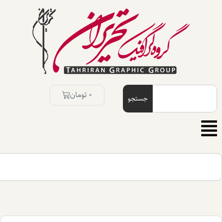
0
تومان
جستجو
جستجو