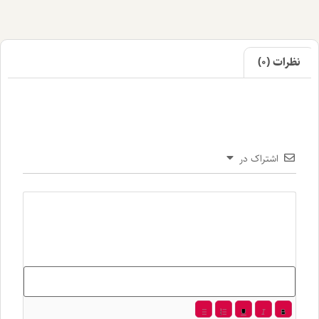
اک در