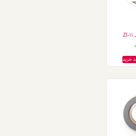
Zl
د خرید