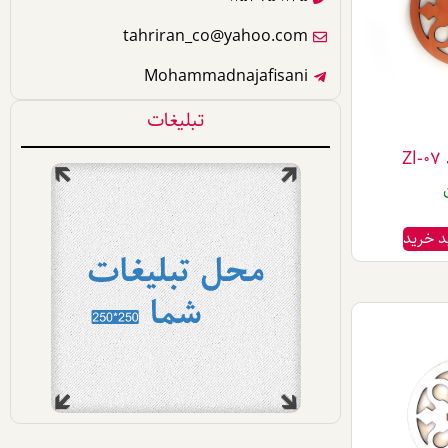
tahriran_co@yahoo.com
Mohammadnajafisani
تبلیغات
Z
د خرید