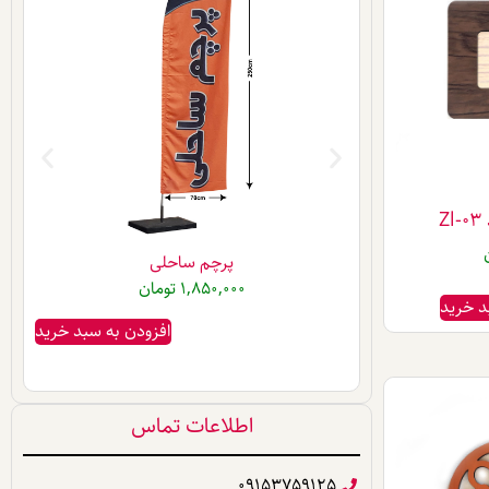
Z
پرچم ساحلی
1,850,000
تومان
د خرید
ن به سبد خرید
افزودن به سبد خرید
اطلاعات تماس
09153759125