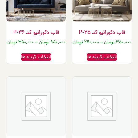
راتیو کد P-35
قاب دکوراتیو کد P-36
تومان
–
260,000
تومان
950,000
تومان
–
350,000
تومان
تخاب گزینه ها
انتخاب گزینه ها