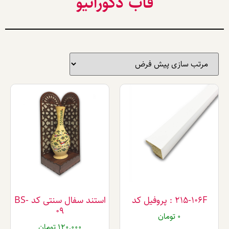
قاب دکوراتیو
پروفیل کد
استند سفال سنتی کد BS-
09
0
تومان
120,000
تومان