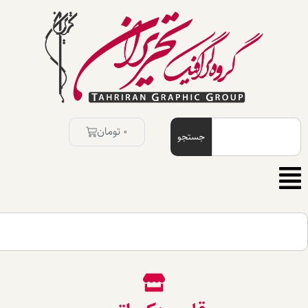
0
تومان
جستجو
جستجو