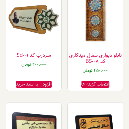
واری سفال میناکاری
سردرب کد Sd-01
کد BS-08
200,000
تومان
450,00
تومان
تخاب گزینه ها
افزودن به سبد خرید