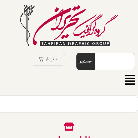
0
تومان
جستجو
جستجو