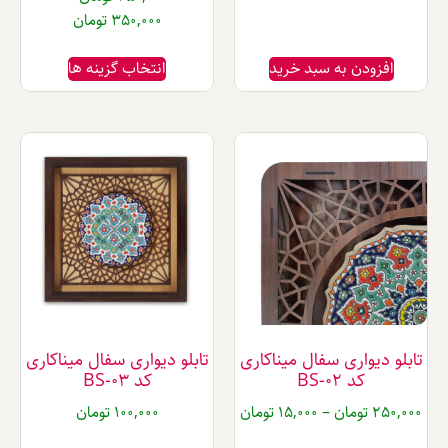
350,000
تومان
دن به سبد خرید
انتخاب گزینه ها
واری سفال میناکاری
تابلو دیواری سفال میناکاری
کد BS-02
کد BS-03
تومان
–
15,000
تومان
100,000
تومان