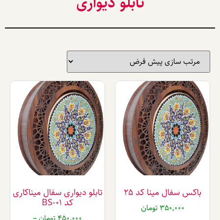
تابلو دیواری
فال مینا کد ۲۵
تابلو دیواری سفال میناکاری
کد BS-01
350,00
تومان
450,000
تومان
–