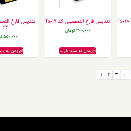
تندیس فارغ التحصیلی کد Ts-19
24
300,000
تومان
550,000
تو
افزودن به سبد خرید
افزودن به سب
1
2
3
←