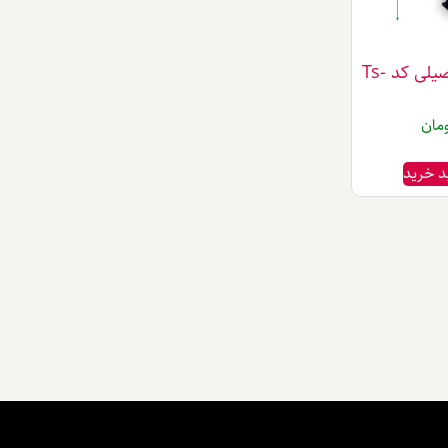
تندیس فارغ التحصیلی کد Ts-
مان
د خرید