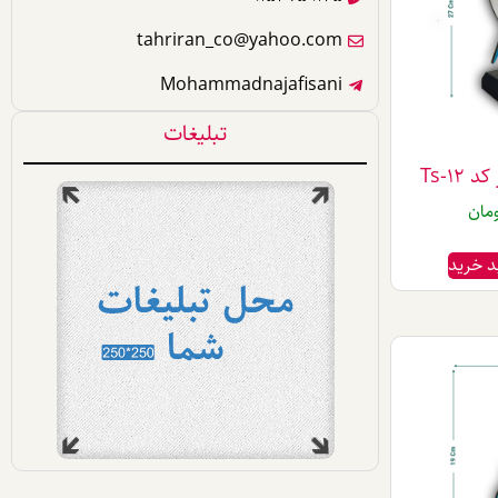
tahriran_co@yahoo.com
Mohammadnajafisani
تبلیغات
Ts-1
مان
د خرید