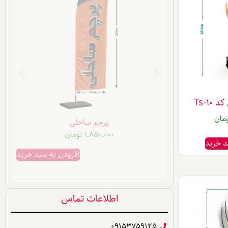
Ts-1
ومان
پرچم ساحلی
1,850,000
تومان
د خرید
ن به سبد خرید
افزودن به سبد خرید
اطلاعات تماس
09153759125