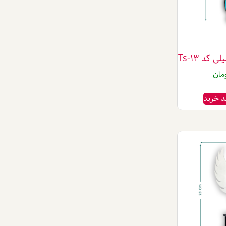
کد Ts-13
مان
د خرید