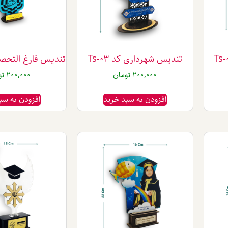
تندیس شهرداری کد Ts-03
تندیس فارغ التحصیلی 
200,000
تومان
200,000
تو
افزودن به سبد خرید
افزودن به سب